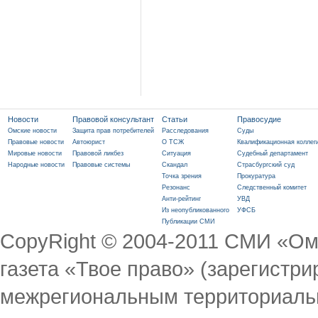
Новости
Правовой консультант
Статьи
Правосудие
Омские новости
Защита прав потребителей
Расследования
Суды
Правовые новости
Автоюрист
О ТСЖ
Квалификационная коллег
Мировые новости
Правовой ликбез
Ситуация
Судебный департамент
Народные новости
Правовые системы
Скандал
Страсбургский суд
Точка зрения
Прокуратура
Резонанс
Следственный комитет
Анти-рейтинг
УВД
Из неопубликованного
УФСБ
Публикации СМИ
CopyRight © 2004-2011 СМИ «Ом
газета «Твое право» (зарегист
межрегиональным территориаль