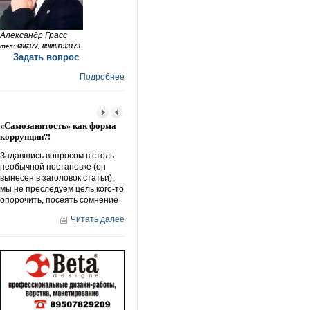
Александр Грасс
тел: 606377, 89083193173
Задать вопрос
Подробнее
«Самозанятость» как форма
Народный ответ –
Кто «кошмари
коррупции?!
«дорожному беспределу»
экологию?!
Задавшись вопросом в столь
Мне понравилась рубрика
Ежегодно пято
необычной постановке (он
«народные новости», точнее
отмечается Вс
вынесен в заголовок статьи),
ее направленность. Что-то из
окружающей ср
мы не преследуем цель кого-то
серии «защити себя сам».
принято называ
опорочить, посеять сомнение
Действительно, сегодня
эколога. В мир
многие на себе ощущают
с
Читать далее
Читать далее