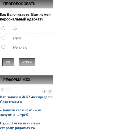
ПРОГОЛОСОВАТЬ
Как Вы считаете, Вам нужен
персональный адвокат?
Да
Нет
Не знаю
РЕФОРМА ЖКХ
Кто заказал ЖКХ-беспредел в
Управляющие компании
Говорится «одн
Советском о
опережают мэрию Омс
«другое»
«Защити себя сам!» – не
К боевым действиям в сфере
«Нужно же и о
лозунг, а… треб
ЖКХ подключаю
Суд вернул м
Суды Омска встают на
Поставили все «с ног на
квартиру!
сторону рядовых го
голову»