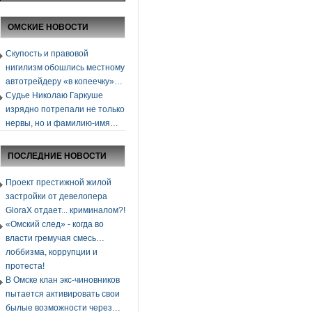
ОМСКИЕ НОВОСТИ
Скупость и правовой
нигилизм обошлись местному
автотрейдеру «в копеечку»…
Судье Николаю Гаркуше
изрядно потрепали не только
нервы, но и фамилию-имя…
ПОСЛЕДНИЕ НОВОСТИ
Проект престижной жилой
застройки от девелопера
GloraХ отдает... криминалом?!
«Омский след» - когда во
власти гремучая смесь…
лоббизма, коррупции и
протеста!
В Омске клан экс-чиновников
пытается активировать свои
былые возможности через…