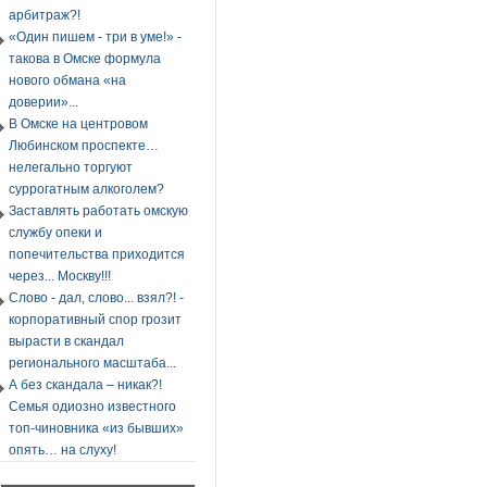
арбитраж?!
«Один пишем - три в уме!» -
такова в Омске формула
нового обмана «на
доверии»...
В Омске на центровом
Любинском проспекте…
нелегально торгуют
суррогатным алкоголем?
Заставлять работать омскую
службу опеки и
попечительства приходится
через... Москву!!!
Слово - дал, слово... взял?! -
корпоративный спор грозит
вырасти в скандал
регионального масштаба...
А без скандала – никак?!
Семья одиозно известного
топ-чиновника «из бывших»
опять… на слуху!