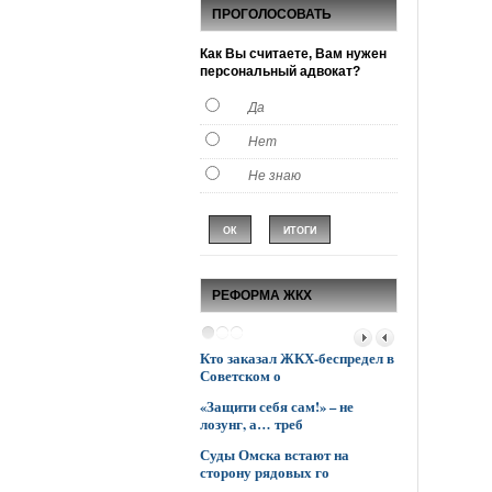
ПРОГОЛОСОВАТЬ
Как Вы считаете, Вам нужен
персональный адвокат?
Да
Нет
Не знаю
РЕФОРМА ЖКХ
Кто заказал ЖКХ-беспредел в
Управляющие
Советском о
опережают мэ
«Защити себя сам!» – не
К боевым дейс
лозунг, а… треб
ЖКХ подклю
Суды Омска встают на
Поставили все 
сторону рядовых го
голову»