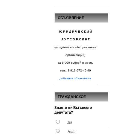
ОБЪЯВЛЕНИЕ
Ю Р И Д И Ч Е С К И Й
А У Т С О Р С И Н Г
(юридическое обслуживание
организаций)
за 5 000 рублей в месяц
тел.: 8-913-972-45-99
добавить объявление
ГРАЖДАНСКОЕ
ОБЩЕСТВО
Знаете ли Вы своего
депутата?
Да
Нет