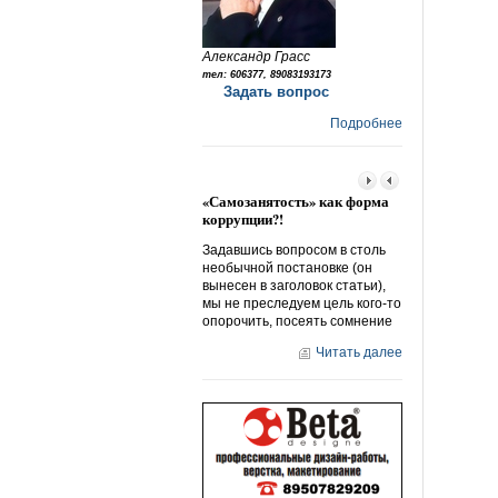
Александр Грасс
тел: 606377, 89083193173
Задать вопрос
Подробнее
«Самозанятость» как форма
Народный отв
коррупции?!
«дорожному б
Задавшись вопросом в столь
Мне понравила
необычной постановке (он
«народные нов
вынесен в заголовок статьи),
ее направленно
мы не преследуем цель кого-то
серии «защити
опорочить, посеять сомнение
Действительно
многие на себ
Читать далее