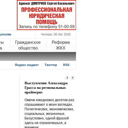
ателям
Четверг, 06 Авг 2026
ты
Гражданское
Реформа
а
общество
ЖКХ
Яндекс виджет
Твиттер
RSS
Выступление Александра
Для того и кремний, чтобы
Грасса на региональных
проверить нас на прочность
праймериз
«У нас вчера вечером
Омичи ежедневно десятки раз
расклеили листовки по всем
спрашивают о моих взглядах.
подъездам, что, оказывается,
Политических, экономических,
за нашими домами за
социальных, жизненных.
Стрельникова (я живу на
Безусловно, одной фразой
Заозерной) на
здесь не ограничишься, а
Читать далее
времени