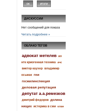
ДИСКУССИИ
Нет сообщений для показа
Читать подробнее »
ОБЛАКО ТЕГОВ
адвокат метелев
ао
нтк криогенная техника
ачс
виктор каухер
владимир
геи
осьмак
госжилинспекция
деловая репутация
депутат а.а.ремезков
долина
дмитрий федоров
нищих
истерика в сми
клан