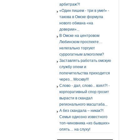
арбитраж?!
«Один пишем - три в уме!» -
такова в Омске формула
нового обмана «на
доверии»...
В Омске на центровом
Любинском проспекте…
нелегально торгуют
суррогатным алкоголем?
Заставлять работать омскую
службу опеки и
попечительства приходится
через... Москву!!!
Слово - дал, слово... взял?! -
корпоративный спор грозит
вырасти в скандал
регионального масштаба...
А без скандала – никак?!
Семья одиозно известного
топ-чиновника «из бывших»
опять… на слуху!