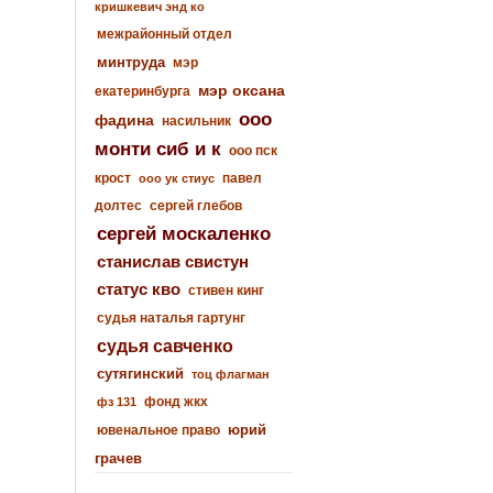
кришкевич энд ко
межрайонный отдел
минтруда
мэр
мэр оксана
екатеринбурга
ооо
фадина
насильник
монти сиб и к
ооо пск
крост
павел
ооо ук стиус
долтес
сергей глебов
сергей москаленко
станислав свистун
статус кво
стивен кинг
судья наталья гартунг
судья савченко
сутягинский
тоц флагман
фонд жкх
фз 131
юрий
ювенальное право
грачев