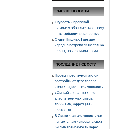
ОМСКИЕ НОВОСТИ
Скупость и правовой
нигилизм обошлись местному
автотрейдеру «в копеечку»…
Судье Николаю Гаркуше
изрядно потрепали не только
нервы, но и фамилию-имя…
ПОСЛЕДНИЕ НОВОСТИ
Проект престижной жилой
застройки от девелопера
GloraХ отдает... криминалом?!
«Омский след» - когда во
власти гремучая смесь…
лоббизма, коррупции и
протеста!
В Омске клан экс-чиновников
пытается активировать свои
былые возможности через…