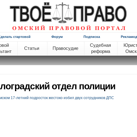
Сделать стартовой
Форум
Подписка
Рекламод
овой
Судебная
Юрис
Статьи
Правосудие
ьтант
реформа
Омск
лоградский отдел полиции
мском 17-летний подросток жестоко избил двух сотрудников ДПС