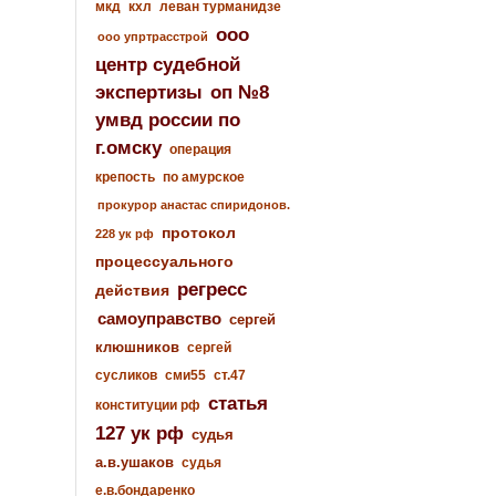
мкд
кхл
леван турманидзе
ооо
ооо упртрасстрой
центр судебной
экспертизы
оп №8
умвд россии по
г.омску
операция
крепость
по амурское
прокурор анастас спиридонов.
протокол
228 ук рф
процессуального
регресс
действия
самоуправство
сергей
клюшников
сергей
сусликов
сми55
ст.47
статья
конституции рф
127 ук рф
судья
а.в.ушаков
судья
е.в.бондаренко