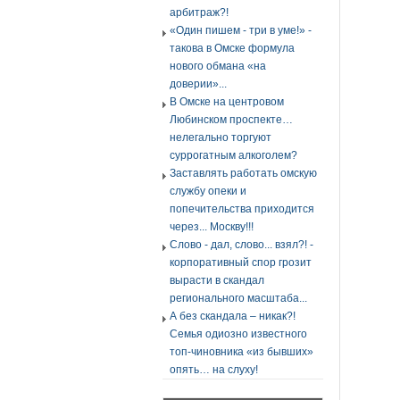
арбитраж?!
«Один пишем - три в уме!» -
такова в Омске формула
нового обмана «на
доверии»...
В Омске на центровом
Любинском проспекте…
нелегально торгуют
суррогатным алкоголем?
Заставлять работать омскую
службу опеки и
попечительства приходится
через... Москву!!!
Слово - дал, слово... взял?! -
корпоративный спор грозит
вырасти в скандал
регионального масштаба...
А без скандала – никак?!
Семья одиозно известного
топ-чиновника «из бывших»
опять… на слуху!