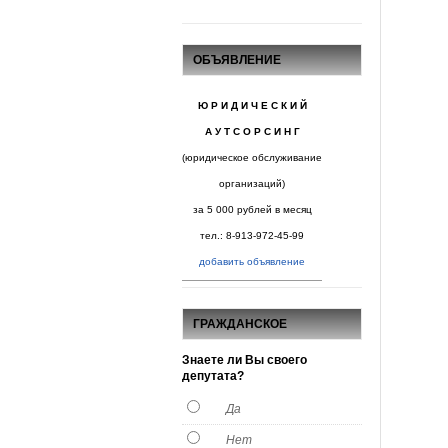
ОБЪЯВЛЕНИЕ
Ю Р И Д И Ч Е С К И Й
А У Т С О Р С И Н Г
(юридическое обслуживание
организаций)
за 5 000 рублей в месяц
тел.: 8-913-972-45-99
добавить объявление
ГРАЖДАНСКОЕ
ОБЩЕСТВО
Знаете ли Вы своего
депутата?
Да
Нет