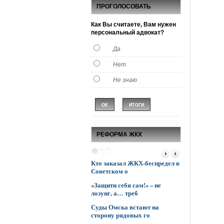
ПРОГОЛОСОВАТЬ
Как Вы считаете, Вам нужен
персональный адвокат?
Да
Нет
Не знаю
РЕФОРМА ЖКХ
Кто заказал ЖКХ-беспредел в
Управляющие
Советском о
опережают мэ
«Защити себя сам!» – не
К боевым дейс
лозунг, а… треб
ЖКХ подклю
Суды Омска встают на
Поставили все 
сторону рядовых го
голову»