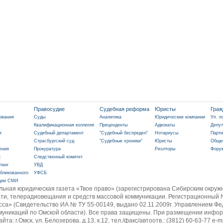
Правосудие
Судебная реформа
Юристы
Граж
ования
Суды
Аналитика
Юридические компании
Уп. п
Квалификационная коллегия
Преценденты
Адвокаты
Депут
я
Судебный департамент
"Судебный беспредел"
Нотариусы
Парти
Страсбургский суд
"Судебные хроники"
Юристы
Обще
ения
Прокуратура
Риэлторы
Фору
с
Следственный комитет
тинг
УВД
бликованного
УФСБ
ции СМИ
льная юридическая газета «Твое право» (зарегистрирована Сибирским окр
ти, телерадиовещания и средств массовой коммуникации. Регистрационный №
а» (Свидетельство ИА № ТУ 55-00149, выдано 02.11.2009г. Управлением Фе
уникаций по Омской области). Все права защищены. При размещении информа
а: г.Омск, ул. Белозерова, д.13, к.12, тел./факс/автоотв.: (3812) 60-63-77 e-m