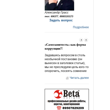
Александр Грасс
тел: 606377, 89083193173
Задать вопрос
Подробнее
«Самозанятость» как форма
Народный отв
коррупции?!
«дорожному б
Задавшись вопросом в столь
Мне понравила
необычной постановке (он
«народные нов
вынесен в заголовок статьи),
ее направленно
мы не преследуем цель кого-то
серии «защити
опорочить, посеять сомнение
Действительно
многие на себ
Читать далее