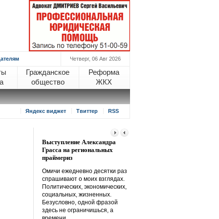
ателям
Четверг, 06 Авг 2026
ты
Гражданское
Реформа
а
общество
ЖКХ
Яндекс виджет
Твиттер
RSS
Выступление Александра
Для того и кремний, чтобы
Грасса на региональных
проверить нас на прочность
праймериз
«У нас вчера вечером
Омичи ежедневно десятки раз
расклеили листовки по всем
спрашивают о моих взглядах.
подъездам, что, оказывается,
Политических, экономических,
за нашими домами за
социальных, жизненных.
Стрельникова (я живу на
Безусловно, одной фразой
Заозерной) на
здесь не ограничишься, а
Читать далее
времени