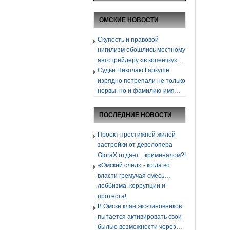
ОМСКИЕ НОВОСТИ
Скупость и правовой
нигилизм обошлись местному
автотрейдеру «в копеечку»…
Судье Николаю Гаркуше
изрядно потрепали не только
нервы, но и фамилию-имя…
ПОСЛЕДНИЕ НОВОСТИ
Проект престижной жилой
застройки от девелопера
GloraХ отдает... криминалом?!
«Омский след» - когда во
власти гремучая смесь…
лоббизма, коррупции и
протеста!
В Омске клан экс-чиновников
пытается активировать свои
былые возможности через…