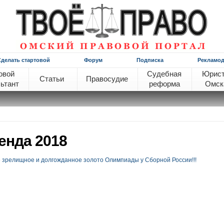
Сделать стартовой
Форум
Подписка
Рекламод
овой
Судебная
Юрис
Статьи
Правосудие
ьтант
реформа
Омск
енда 2018
 зрелищное и долгожданное золото Олимпиады у Сборной России!!!