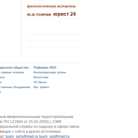
филологическая экспертиза
юрист 24
ю.и.томчак
данское общество
Реформа ЖКХ
о правам человека
Контролирующие органы
аты
Монополии
и
УК Омска
ственные объединения
Кап. ремонт
м
ужным межрегиональным территориальным
 ПН 121694 от 25.03.2003г.), СМИ
деральной службы по надзору в сфере связи,
ции с сайта в других источниках
ail:
tuum_juris@mail.ru
tuum_jus@mail.ru