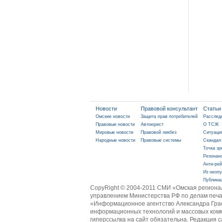
Новости
Правовой консультант
Статьи
Омские новости
Защита прав потребителей
Расслед
Правовые новости
Автоюрист
О ТСЖ
Мировые новости
Правовой ликбез
Ситуаци
Народные новости
Правовые системы
Скандал
Точка зр
Резонан
Анти-рей
Из неопу
Публика
CopyRight © 2004-2011 СМИ «Омская региона
управлением Министерства РФ по делам печа
«Информационное агентство Александра Грасс
информационных технологий и массовых комм
гиперссылка на сайт обязательна. Редакция сайт