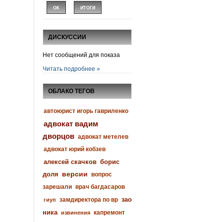
ДИСКУССИИ
Нет сообщений для показа
Читать подробнее »
ОБЛАКО ТЕГОВ
автоюрист игорь гавриленко
адвокат вадим
дворцов
адвокат метелев
адвокат юрий кобзев
алексей скачков
борис
версии
доля
вопрос
зарешали
врач багдасаров
зао
замдиректора по вр
гиуп
ника
капремонт
извинения