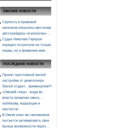
ОМСКИЕ НОВОСТИ
Скупость и правовой
нигилизм обошлись местному
автотрейдеру «в копеечку»…
Судье Николаю Гаркуше
изрядно потрепали не только
нервы, но и фамилию-имя…
ПОСЛЕДНИЕ НОВОСТИ
Проект престижной жилой
застройки от девелопера
GloraХ отдает... криминалом?!
«Омский след» - когда во
власти гремучая смесь…
лоббизма, коррупции и
протеста!
В Омске клан экс-чиновников
пытается активировать свои
былые возможности через…