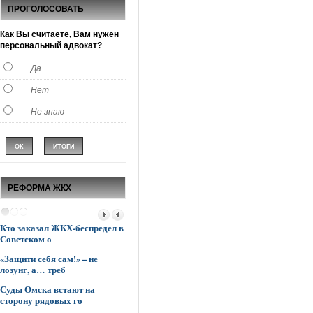
ПРОГОЛОСОВАТЬ
Как Вы считаете, Вам нужен
персональный адвокат?
Да
Нет
Не знаю
РЕФОРМА ЖКХ
Кто заказал ЖКХ-беспредел в
Управляющие компании
Говорится «одн
Советском о
опережают мэрию Омс
«другое»
«Защити себя сам!» – не
К боевым действиям в сфере
«Нужно же и о
лозунг, а… треб
ЖКХ подключаю
Суд вернул м
Суды Омска встают на
Поставили все «с ног на
квартиру!
сторону рядовых го
голову»