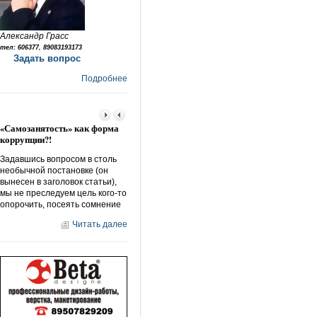
Александр Грасс
тел: 606377, 89083193173
Задать вопрос
Подробнее
«Самозанятость» как форма
Народный ответ –
Кто «кошмари
коррупции?!
«дорожному беспределу»
экологию?!
Задавшись вопросом в столь
Мне понравилась рубрика
Ежегодно пято
необычной постановке (он
«народные новости», точнее
отмечается Вс
вынесен в заголовок статьи),
ее направленность. Что-то из
окружающей ср
мы не преследуем цель кого-то
серии «защити себя сам».
принято называ
опорочить, посеять сомнение
Действительно, сегодня
эколога. В мир
многие на себе ощущают
с
Читать далее
Читать далее