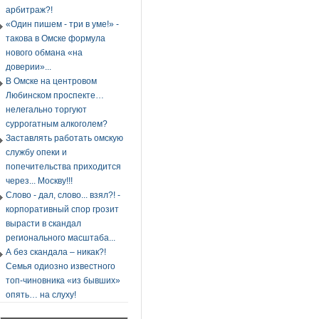
арбитраж?!
«Один пишем - три в уме!» -
такова в Омске формула
нового обмана «на
доверии»...
В Омске на центровом
Любинском проспекте…
нелегально торгуют
суррогатным алкоголем?
Заставлять работать омскую
службу опеки и
попечительства приходится
через... Москву!!!
Слово - дал, слово... взял?! -
корпоративный спор грозит
вырасти в скандал
регионального масштаба...
А без скандала – никак?!
Семья одиозно известного
топ-чиновника «из бывших»
опять… на слуху!