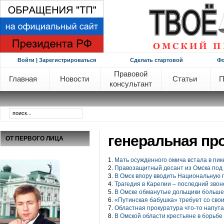
Войти | Зарегистрироваться
Сделать стартовой
Ф
Правовой
Главная
Новости
Статьи
П
консультант
генеральная пр
ОТ ПЕРВОГО ЛИЦА
1.
Мать осужденного омича встала в пик
2.
Правозащитный десант из Омска по
3.
В Омск впору вводить Национальную г
4.
Трагедия в Карелии – последний звоно
5.
В Омске обманутые дольщики больше 
6.
«Путинская бабушка» требует со сво
7.
Областная прокуратура что-то напут
8.
В Омской области крестьяне в борьбе