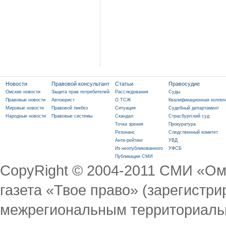
Новости
Правовой консультант
Статьи
Правосудие
Омские новости
Защита прав потребителей
Расследования
Суды
Правовые новости
Автоюрист
О ТСЖ
Квалификационная коллег
Мировые новости
Правовой ликбез
Ситуация
Судебный департамент
Народные новости
Правовые системы
Скандал
Страсбургский суд
Точка зрения
Прокуратура
Резонанс
Следственный комитет
Анти-рейтинг
УВД
Из неопубликованного
УФСБ
Публикации СМИ
CopyRight © 2004-2011 СМИ «Ом
газета «Твое право» (зарегист
межрегиональным территориаль