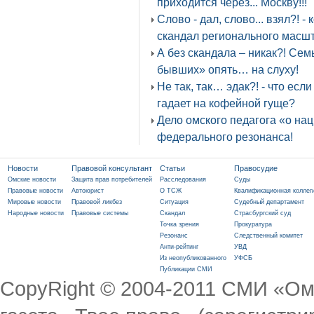
приходится через... Москву!!!
Слово - дал, слово... взял?! 
скандал регионального масшт
А без скандала – никак?! Сем
бывших» опять… на слуху!
Не так, так… эдак?! - что ес
гадает на кофейной гуще?
Дело омского педагога «о на
федерального резонанса!
Новости
Правовой консультант
Статьи
Правосудие
Омские новости
Защита прав потребителей
Расследования
Суды
Правовые новости
Автоюрист
О ТСЖ
Квалификационная коллег
Мировые новости
Правовой ликбез
Ситуация
Судебный департамент
Народные новости
Правовые системы
Скандал
Страсбургский суд
Точка зрения
Прокуратура
Резонанс
Следственный комитет
Анти-рейтинг
УВД
Из неопубликованного
УФСБ
Публикации СМИ
CopyRight © 2004-2011 СМИ «Ом