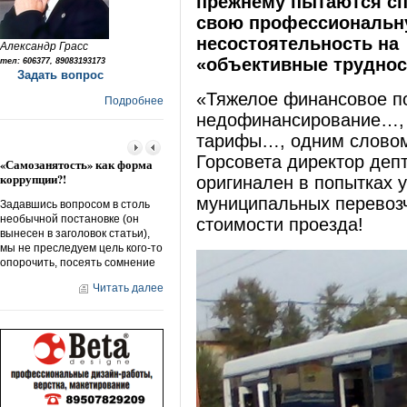
прежнему пытаются сп
свою профессиональ
несостоятельность на
Александр Грасс
«объективные труднос
тел: 606377, 89083193173
Задать вопрос
«Тяжелое финансовое 
Подробнее
недофинансирование…, 
тарифы…, одним словом, 
Горсовета директор деп
Народный ответ –
Кто «кошмарит» омскую
«дорожному беспределу»
экологию?!
оригинален в попытках у
муниципальных перевоз
Мне понравилась рубрика
Ежегодно пятого июня
«народные новости», точнее
отмечается Всемирный день
стоимости проезда!
ее направленность. Что-то из
окружающей среды или, как
серии «защити себя сам».
принято называть его, День
Действительно, сегодня
эколога. В мире его празднуют
многие на себе ощущают
с
Читать далее
Читать далее