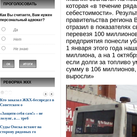
ПРОГОЛОСОВАТЬ
которая «в течение ряд
себестоимости». Резуль
Как Вы считаете, Вам нужен
правительства региона 
персональный адвокат?
отразил в показателях с
Да
перевезя 100 миллионо
Нет
предприятия понесли уб
1 января этого года наш
Не знаю
миллиона, а на 1 октябр
если долги за топливо 
сумму в 106 миллионов, 
выросли»
РЕФОРМА ЖКХ
Кто заказал ЖКХ-беспредел в
Управляющие компании
Говорится «одн
Советском о
опережают мэрию Омс
«другое»
«Защити себя сам!» – не
К боевым действиям в сфере
«Нужно же и о
лозунг, а… треб
ЖКХ подключаю
Суд вернул м
Суды Омска встают на
Поставили все «с ног на
квартиру!
сторону рядовых го
голову»