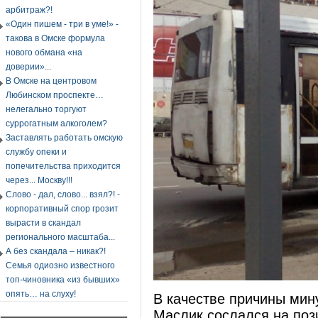
арбитраж?!
«Один пишем - три в уме!» -
такова в Омске формула
нового обмана «на
доверии»...
В Омске на центровом
Любинском проспекте…
нелегально торгуют
суррогатным алкоголем?
Заставлять работать омскую
службу опеки и
попечительства приходится
через... Москву!!!
Слово - дал, слово... взял?! -
корпоративный спор грозит
вырасти в скандал
регионального масштаба...
А без скандала – никак?!
Семья одиозно известного
топ-чиновника «из бывших»
опять… на слуху!
В качестве причины мин
Маслик сослался на поз