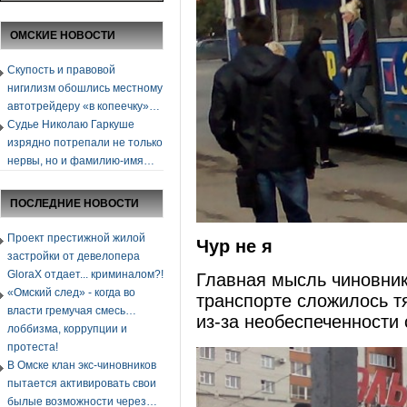
ОМСКИЕ НОВОСТИ
Скупость и правовой
нигилизм обошлись местному
автотрейдеру «в копеечку»…
Судье Николаю Гаркуше
изрядно потрепали не только
нервы, но и фамилию-имя…
ПОСЛЕДНИЕ НОВОСТИ
Проект престижной жилой
Чур не я
застройки от девелопера
GloraХ отдает... криминалом?!
Главная мысль чиновника
«Омский след» - когда во
транспорте сложилось 
власти гремучая смесь…
из-за необеспеченности
лоббизма, коррупции и
протеста!
В Омске клан экс-чиновников
пытается активировать свои
былые возможности через…