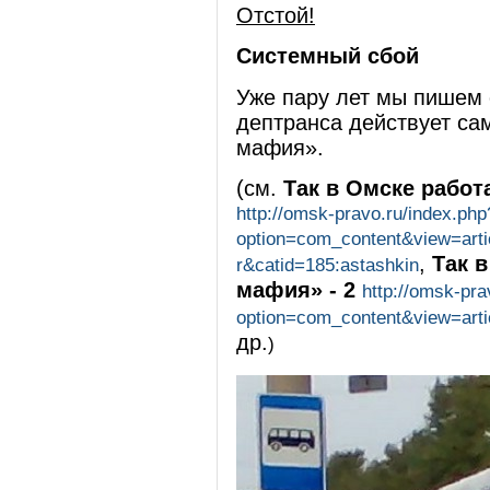
Отстой!
Системный сбой
Уже пару лет мы пишем о
дептранса действует са
мафия».
(см.
Так в Омске работ
http://omsk-pravo.ru/index.php
option=com_content&view=artic
,
Так 
r&catid=185:astashkin
мафия» - 2
http://omsk-pra
option=com_content&view=artic
др.
)