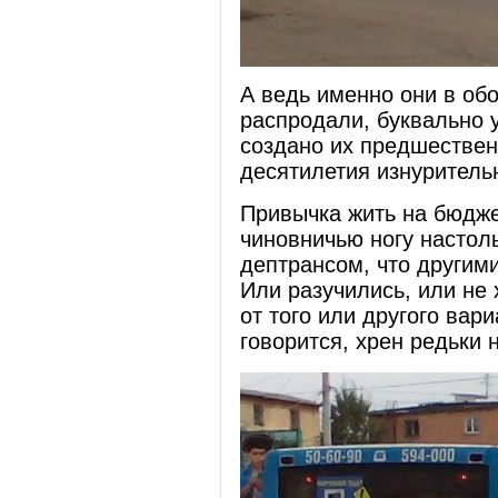
А ведь именно они в об
распродали, буквально у
создано их предшествен
десятилетия изнурительн
Привычка жить на бюдж
чиновничью ногу настол
дептрансом, что другими
Или разучились, или не
от того или другого вар
говорится, хрен редьки 